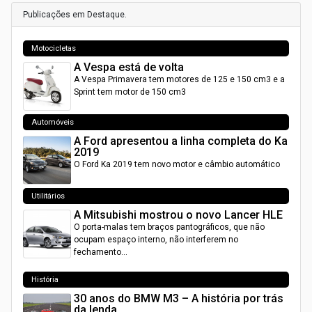
Publicações em Destaque.
Motocicletas
A Vespa está de volta
A Vespa Primavera tem motores de 125 e 150 cm3 e a
Sprint tem motor de 150 cm3
Automóveis
A Ford apresentou a linha completa do Ka
2019
O Ford Ka 2019 tem novo motor e câmbio automático
Utilitários
A Mitsubishi mostrou o novo Lancer HLE
O porta-malas tem braços pantográficos, que não
ocupam espaço interno, não interferem no
fechamento…
História
30 anos do BMW M3 – A história por trás
da lenda