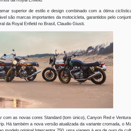
rnos da Royal Enfield.
ar superior de estilo e design combinado com a ótima ciclístic
vel são marcas importantes da motocicleta, garantidos pelo conjun
l da Royal Enfield no Brasil, Claudio Giusti.
tar com as novas cores Standard (tom único), Canyon Red e Ventura
rip. Há também a nova versão atualizada da variante cromada, o M
odelo original Interceptor 750, uma viagem à era de ouro da cult