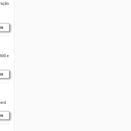
iração
is
.500 e
is
herd
is