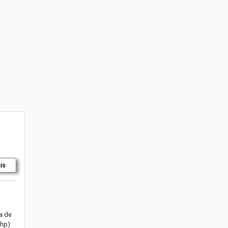
is
a de
 hp)