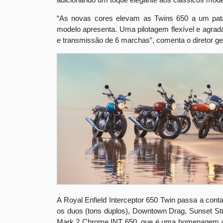
adicionando um toque elegante aos clássicos mode
“As novas cores elevam as Twins 650 a um patam
modelo apresenta. Uma pilotagem flexível e agradá
e transmissão de 6 marchas”, comenta o diretor gera
A Royal Enfield Interceptor 650 Twin passa a con
os duos (tons duplos), Downtown Drag, Sunset St
Mark 2 Chrome INT 650, que é uma homenagem ao m