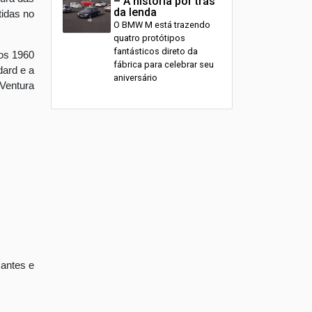
– A história por trás
da lenda
tidas no
O BMW M está trazendo
quatro protótipos
fantásticos direto da
nos 1960
fábrica para celebrar seu
dard e a
aniversário
 Ventura
santes e
: