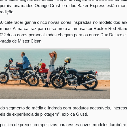
mporais tonalidades Orange Crush e o duo Baker Express estão man
tradição.
650 café racer ganha cinco novas cores inspiradas no modelo dos a
lamado. A marca traz para essa moto a famosa cor Rocker Red Stan
2022 duas cores personalizadas chegam para os duos: Dux Deluxe e
romada de Mister Clean.
 do segmento de média cilindrada com produtos acessíveis, interes
is de experiência de pilotagem”, explica Giusti.
política de preços competitivos para esses novos modelos também