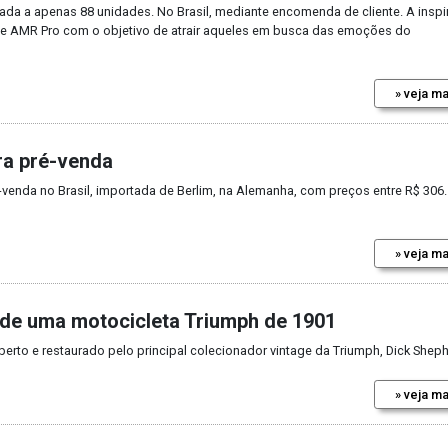
da a apenas 88 unidades. No Brasil, mediante encomenda de cliente. A insp
rie AMR Pro com o objetivo de atrair aqueles em busca das emoções do
» veja ma
ra pré-venda
venda no Brasil, importada de Berlim, na Alemanha, com preços entre R$ 306
» veja ma
 de uma motocicleta Triumph de 1901
berto e restaurado pelo principal colecionador vintage da Triumph, Dick Shep
» veja ma