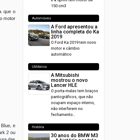
150 cm3
a que o
to motor
Automóveis
A Ford apresentou a
linha completa do Ka
2019
O Ford Ka 2019 tem novo
motor e câmbio
automático
Utilitários
A Mitsubishi
mostrou o novo
Lancer HLE
O porta-malas tem braços
pantográficos, que não
ocupam espaço interno,
não interferem no
fechamento…
 Blue, e
História
ark 2 ou
30 anos do BMW M3
ura das