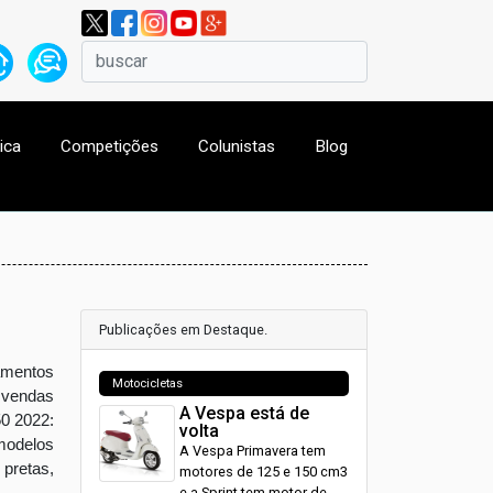
ica
Competições
Colunistas
Blog
Publicações em Destaque.
çamentos
Motocicletas
m vendas
A Vespa está de
50 2022:
volta
modelos
A Vespa Primavera tem
 pretas,
motores de 125 e 150 cm3
e a Sprint tem motor de