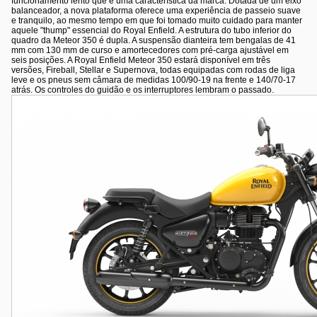
funcionamento lento que é uma característica da marca. Dotada de um eixo
balanceador, a nova plataforma oferece uma experiência de passeio suave
e tranquilo, ao mesmo tempo em que foi tomado muito cuidado para manter
aquele "thump" essencial do Royal Enfield. A estrutura do tubo inferior do
quadro da Meteor 350 é dupla. A suspensão dianteira tem bengalas de 41
mm com 130 mm de curso e amortecedores com pré-carga ajustável em
seis posições. A Royal Enfield Meteor 350 estará disponível em três
versões, Fireball, Stellar e Supernova, todas equipadas com rodas de liga
leve e os pneus sem câmara de medidas 100/90-19 na frente e 140/70-17
atrás. Os controles do guidão e os interruptores lembram o passado.