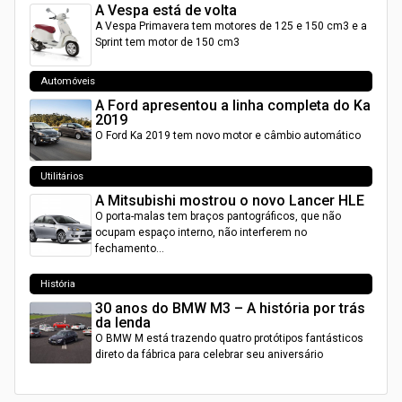
A Vespa está de volta
A Vespa Primavera tem motores de 125 e 150 cm3 e a
Sprint tem motor de 150 cm3
Automóveis
A Ford apresentou a linha completa do Ka
2019
O Ford Ka 2019 tem novo motor e câmbio automático
Utilitários
A Mitsubishi mostrou o novo Lancer HLE
O porta-malas tem braços pantográficos, que não
ocupam espaço interno, não interferem no
fechamento…
História
30 anos do BMW M3 – A história por trás
da lenda
O BMW M está trazendo quatro protótipos fantásticos
direto da fábrica para celebrar seu aniversário