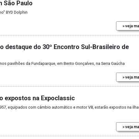
m São Paulo
ho" BYD Dolphin
» veja ma
o destaque do 30º Encontro Sul-Brasileiro de
 nos pavilhões da Fundaparque, em Bento Gonçalves, na Serra Gaúcha
» veja ma
ão expostos na Expoclassic
 1957, equipados com câmbio automático e motor V8, estarão expostos na ilha
» veja ma