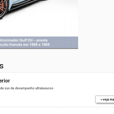
s
erior
de suv de desempenho ultraluxuoso
» veja ma