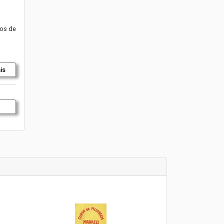
mos de
is