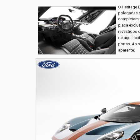
O Heritage 
polegadas d
completam o
placa exclu
revestidos d
de aço inox
portas. As s
aparente.