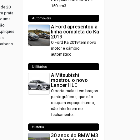
150 cm3
 de 20
em prata
Automóveis
az uma
são
A Ford apresentou a
linha completa do Ka
Apliques
2019
das
O Ford Ka 2019 tem novo
 carbono
motor e câmbio
automático
Utilitários
A Mitsubishi
mostrou o novo
Lancer HLE
O porta-malas tem braços
pantográficos, que não
ocupam espaço interno,
não interferem no
fechamento…
História
30 anos do BMW M3