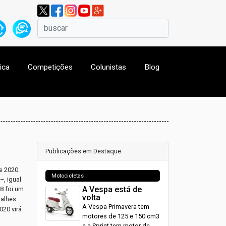
ica
Competições
Colunistas
Blog
Publicações em Destaque.
e 2020.
Motocicletas
–, igual
A Vespa está de
8 foi um
volta
talhes
A Vespa Primavera tem
020 virá
motores de 125 e 150 cm3
e a Sprint tem motor de