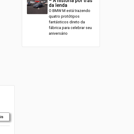
– A história por trás
da lenda
O BMW M está trazendo
quatro protótipos
fantásticos direto da
fábrica para celebrar seu
aniversário
is