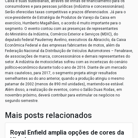
Caixa e suas subsidiárias, através de linhas de financiamento para os
consumidores e para pessoas jurídicas (indústria e concessionárias).
Serão oferecidas taxas competitivas e prazos diferenciados. Já para o
vice-presidente de Estratégia de Produtos de Varejo da Caixa em
exercício, Humberto Magalhães, o acordo é muito importante para o
segmento. O evento contou com as presenças de representantes
do Ministério da Indústria, Comércio Exterior e Serviços (MDIC), do
deputado federal Pauderney Avelino, executivos da Abraciclo, da Caixa
Econômica Federal e das empresas fabricantes de motos, além da
Federação Nacional da Distribuição de Veículos Automotores – Fenabrave,
de associações de marca, concessionários e demais representantes do
setor. A indústria de motocicletas sofreu com as incertezas do cenário
político-econômico durante todo o ano de 2016. Diante de um mercado
mais cauteloso, para 2017, o segmento projeta atingir resultados
semelhantes ao do ano anterior, quando a produção atingiu o mesmo
patamar de 2002 (menos de 890 mil unidades), mantendo-se estável.
Além disso, a realização de eventos, como o Salão Duas Rodas, em
novembro próximo, deverá contribuir para estimular os negócios no
segundo semestre.
Mais posts relacionados
Royal Enfield amplia opções de cores da