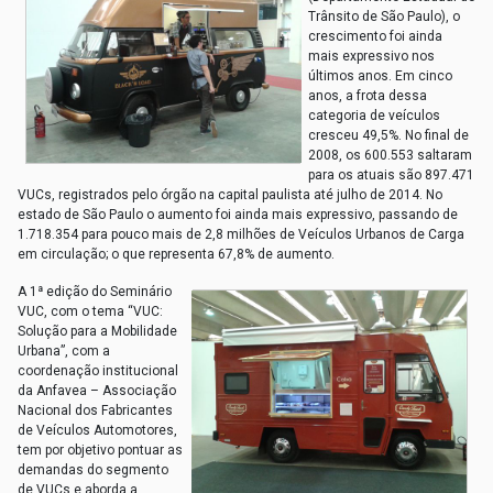
Trânsito de São Paulo), o
crescimento foi ainda
mais expressivo nos
últimos anos. Em cinco
anos, a frota dessa
categoria de veículos
cresceu 49,5%. No final de
2008, os 600.553 saltaram
para os atuais são 897.471
VUCs, registrados pelo órgão na capital paulista até julho de 2014. No
estado de São Paulo o aumento foi ainda mais expressivo, passando de
1.718.354 para pouco mais de 2,8 milhões de Veículos Urbanos de Carga
em circulação; o que representa 67,8% de aumento.
A 1ª edição do Seminário
VUC, com o tema “VUC:
Solução para a Mobilidade
Urbana”, com a
coordenação institucional
da Anfavea – Associação
Nacional dos Fabricantes
de Veículos Automotores,
tem por objetivo pontuar as
demandas do segmento
de VUCs e aborda a