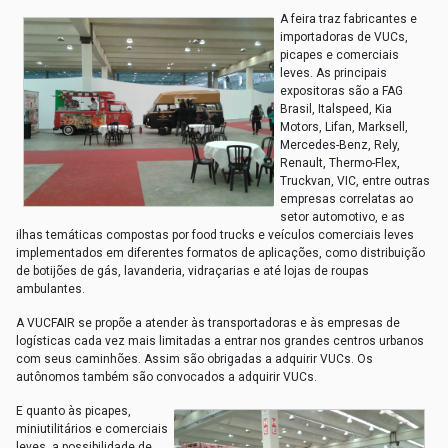
A feira traz fabricantes e
importadoras de VUCs,
picapes e comerciais
leves. As principais
expositoras são a FAG
Brasil, Italspeed, Kia
Motors, Lifan, Marksell,
Mercedes-Benz, Rely,
Renault, Thermo-Flex,
Truckvan, VIC, entre outras
empresas correlatas ao
setor automotivo, e as
ilhas temáticas compostas por food trucks e veículos comerciais leves
implementados em diferentes formatos de aplicações, como distribuição
de botijões de gás, lavanderia, vidraçarias e até lojas de roupas
ambulantes.
A VUCFAIR se propõe a atender às transportadoras e às empresas de
logísticas cada vez mais limitadas a entrar nos grandes centros urbanos
com seus caminhões. Assim são obrigadas a adquirir VUCs. Os
autônomos também são convocados a adquirir VUCs.
E quanto às picapes,
miniutilitários e comerciais
leves, a possibilidade de