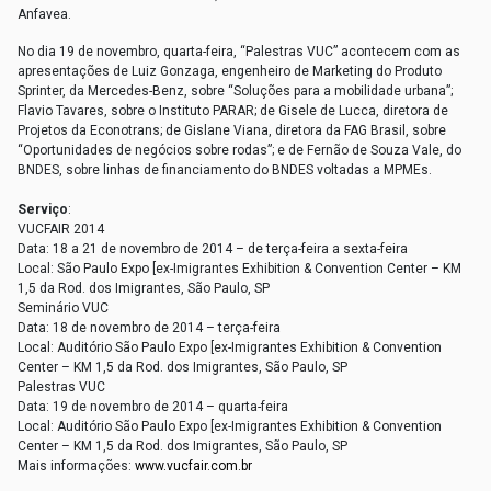
Anfavea.
No dia 19 de novembro, quarta-feira, “Palestras VUC” acontecem com as
apresentações de Luiz Gonzaga, engenheiro de Marketing do Produto
Sprinter, da Mercedes-Benz, sobre “Soluções para a mobilidade urbana”;
Flavio Tavares, sobre o Instituto PARAR; de Gisele de Lucca, diretora de
Projetos da Econotrans; de Gislane Viana, diretora da FAG Brasil, sobre
“Oportunidades de negócios sobre rodas”; e de Fernão de Souza Vale, do
BNDES, sobre linhas de financiamento do BNDES voltadas a MPMEs.
Serviço
:
VUCFAIR 2014
Data: 18 a 21 de novembro de 2014 – de terça-feira a sexta-feira
Local: São Paulo Expo [ex-Imigrantes Exhibition & Convention Center – KM
1,5 da Rod. dos Imigrantes, São Paulo, SP
Seminário VUC
Data: 18 de novembro de 2014 – terça-feira
Local: Auditório São Paulo Expo [ex-Imigrantes Exhibition & Convention
Center – KM 1,5 da Rod. dos Imigrantes, São Paulo, SP
Palestras VUC
Data: 19 de novembro de 2014 – quarta-feira
Local: Auditório São Paulo Expo [ex-Imigrantes Exhibition & Convention
Center – KM 1,5 da Rod. dos Imigrantes, São Paulo, SP
Mais informações:
www.vucfair.com.br