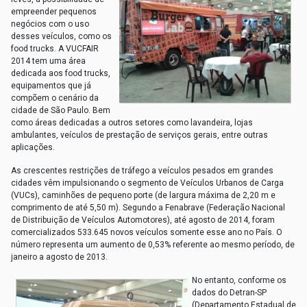
empreender pequenos
negócios com o uso
desses veículos, como os
food trucks. A VUCFAIR
2014 tem uma área
dedicada aos food trucks,
equipamentos que já
compõem o cenário da
cidade de São Paulo. Bem
como áreas dedicadas a outros setores como lavandeira, lojas
ambulantes, veículos de prestação de serviços gerais, entre outras
aplicações.
As crescentes restrições de tráfego a veículos pesados em grandes
cidades vêm impulsionando o segmento de Veículos Urbanos de Carga
(VUCs), caminhões de pequeno porte (de largura máxima de 2,20 m e
comprimento de até 5,50 m). Segundo a Fenabrave (Federação Nacional
de Distribuição de Veículos Automotores), até agosto de 2014, foram
comercializados 533.645 novos veículos somente esse ano no País. O
número representa um aumento de 0,53% referente ao mesmo período, de
janeiro a agosto de 2013.
No entanto, conforme os
dados do Detran-SP
(Departamento Estadual de