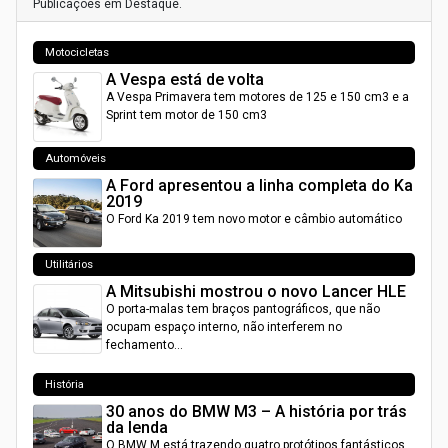
Publicações em Destaque.
Motocicletas
A Vespa está de volta
A Vespa Primavera tem motores de 125 e 150 cm3 e a
Sprint tem motor de 150 cm3
Automóveis
A Ford apresentou a linha completa do Ka
2019
O Ford Ka 2019 tem novo motor e câmbio automático
Utilitários
A Mitsubishi mostrou o novo Lancer HLE
O porta-malas tem braços pantográficos, que não
ocupam espaço interno, não interferem no
fechamento…
História
30 anos do BMW M3 – A história por trás
da lenda
O BMW M está trazendo quatro protótipos fantásticos