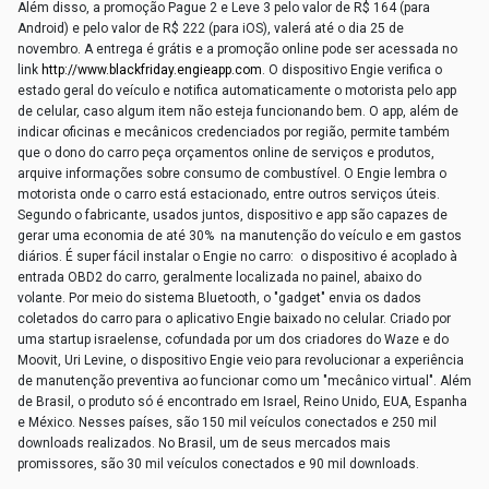
Além disso, a promoção Pague 2 e Leve 3 pelo valor de R$ 164 (para
Android) e pelo valor de R$ 222 (para iOS), valerá até o dia 25 de
novembro.
A entrega é grátis e a promoção online pode ser acessada no
link
http://www.blackfriday.engieapp.com
.
O dispositivo Engie verifica o
estado geral do veículo e notifica automaticamente o motorista pelo app
de celular, caso algum item não esteja funcionando bem. O app, além de
indicar oficinas e mecânicos credenciados por região, permite também
que o dono do carro peça orçamentos online de serviços e produtos,
arquive informações sobre consumo de combustível. O Engie lembra o
motorista onde o carro está estacionado, entre outros serviços úteis.
Segundo o fabricante, usados juntos, dispositivo e app são capazes de
gerar uma economia de até 30% na manutenção do veículo e em gastos
diários.
É super fácil instalar o Engie no carro: o dispositivo é acoplado à
entrada OBD2 do carro, geralmente localizada no painel, abaixo do
volante. Por meio do sistema Bluetooth, o "gadget" envia os dados
coletados do carro para o aplicativo Engie baixado no celular.
Criado por
uma startup israelense, cofundada por um dos criadores do Waze e do
Moovit, Uri Levine, o dispositivo Engie veio para revolucionar a experiência
de manutenção preventiva ao funcionar como um "mecânico virtual". Além
de Brasil, o produto só é encontrado em Israel, Reino Unido, EUA, Espanha
e México. Nesses países, são 150 mil veículos conectados e 250 mil
downloads realizados. No Brasil, um de seus mercados mais
promissores, são 30 mil veículos conectados e 90 mil downloads.