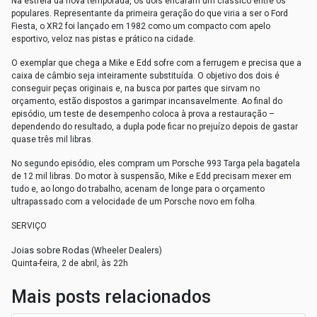
Na estreia da nova temporada, os dois encaram um clássico entre os
populares. Representante da primeira geração do que viria a ser o Ford
Fiesta, o XR2 foi lançado em 1982 como um compacto com apelo
esportivo, veloz nas pistas e prático na cidade.
O exemplar que chega a Mike e Edd sofre com a ferrugem e precisa que a
caixa de câmbio seja inteiramente substituída. O objetivo dos dois é
conseguir peças originais e, na busca por partes que sirvam no
orçamento, estão dispostos a garimpar incansavelmente. Ao final do
episódio, um teste de desempenho coloca à prova a restauração –
dependendo do resultado, a dupla pode ficar no prejuízo depois de gastar
quase três mil libras.
No segundo episódio, eles compram um Porsche 993 Targa pela bagatela
de 12 mil libras. Do motor à suspensão, Mike e Edd precisam mexer em
tudo e, ao longo do trabalho, acenam de longe para o orçamento
ultrapassado com a velocidade de um Porsche novo em folha.
SERVIÇO
oias sobre Rodas
J
(Wheeler Dealers)
Quinta-feira, 2 de abril, às 22h
Mais posts relacionados