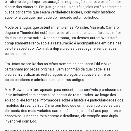
o trabalho de garimpo, restauração e negociação de modelos clássicos
diante das câmeras. Em justiça ao título da série, eles estão sempre na
busca por carros que sejam verdadeiros ícones, com valor histórico
superior a qualquer novidade do mercado automobilístico.
Modelos antigos que ostentam emblemas Porsche, Maserati, Camaro,
Jaguar e Thunderbird estão entre as relíquias que passarão pelas mãos
da dupla na nova safra. A cada semana, um desses automóveis será
completamente renovado e a restauração é acompanhada em detalhes
pelo telespectador. Ao final, a dupla precisa desapegar e vender suas
obras-primas.
Joias sobre Rodas
Em
as cifras somam-se enquanto Edd e Mike
barganham por peças originais. Sem abrir mão da qualidade, eles
precisam viabilizar as restaurações a preços praticáveis entre os
colecionadores e admiradores de carros antigos.
Mike Brewer tem faro apurado para encontrar automóveis promissores e
lábia imbatível para negocia-los depois de restaurados. Ao longo dos
episódio, ele fornece informações sobre a história e particularidades dos
modelos da vez. Já Edd China tem tudo que um mecânico precisa para
dar conta dos mais variados carros clássicos, dos 4x4 aos populares e
esportivos. Engenheiro talentoso e detalhista, ele compõe uma dupla
invencível com Edd.